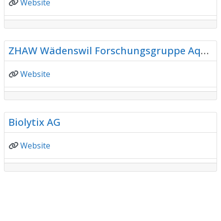
Website
F
Forschung und Bildung
ZHAW Wädenswil Forschungsgruppe Aquakultursysteme
Website
F
Forschung und Bildung
Biolytix AG
Website