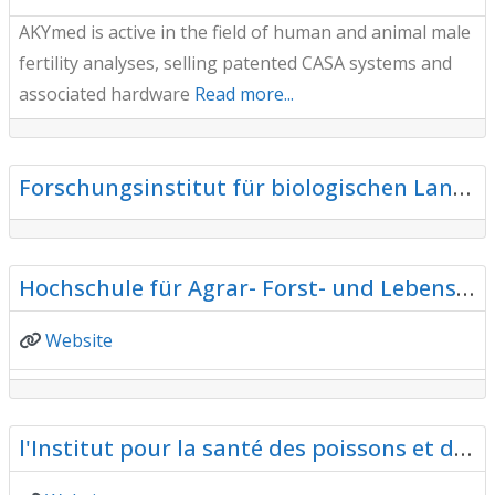
AKYmed is active in the field of human and animal male
fertility analyses, selling patented CASA systems and
associated hardware
Read more...
F
Forschung und Bildung
Forschungsinstitut für biologischen Landbau (FiBL)
F
Forschung und Bildung
Hochschule für Agrar- Forst- und Lebensmittelwissenschaften (HAFL) Aquaforum – Forschung Bildung und Dienstleistung im Bereich Aquakultur
Website
F
Forschung und Bildung
l'Institut pour la santé des poissons et des animaux sauvages.