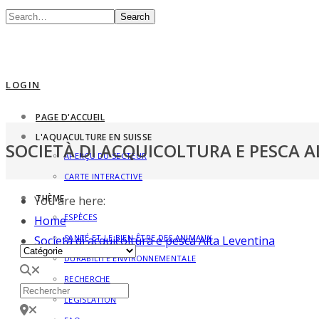
Search
LOGIN
PAGE D'ACCUEIL
L'AQUACULTURE EN SUISSE
SOCIETÀ DI ACQUICOLTURA E PESCA 
APERÇU DU SECTEUR
CARTE INTERACTIVE
THÈME
You are here:
ESPÈCES
Home
SANTÉ ET LE BIEN-ÊTRE DES ANIMAUX
Società di acquicoltura e pesca Alta Leventina
Catégorie
DURABILITÉ ENVIRONNEMENTALE
Rechercher
RECHERCHE
LÉGISLATION
près d