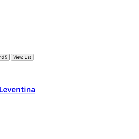
id 5
View: List
 Leventina