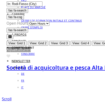
FAQ
PLACE DU MARCHÉ
fas fa-search
fas fa-search
CARRIÈRE
fas fa-cog
OFFRES DE FORMATION INITIALE ET CONTINUE
Open Hours
OFFRE D'EMPLOI
fas fa-search
fas fa-search
A PROPOS
CONTACT
View: Grid 1
View: Grid 2
View: Grid 3
View: Grid 4
View: Gr
COMPTE CLIENT
Aquakulturen
S'INSCRIRE
Favorite
NEWSLETTER
Società di acquicoltura e pesca Alta
LANGUES
DE
FR
IT
Scroll