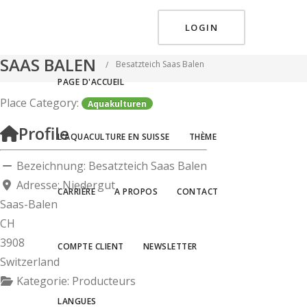
LOGIN
BESATZTEICH
You are here:
Home
SAAS BALEN
Besatzteich Saas Balen
PAGE D'ACCUEIL
Place Category:
Aquakulturen
Profile
L'AQUACULTURE EN SUISSE
THÈME
Bezeichnung:
Besatzteich Saas Balen
Adresse:
Niedergut
CARRIÈRE
A PROPOS
CONTACT
Saas-Balen
CH
3908
COMPTE CLIENT
NEWSLETTER
Switzerland
Kategorie:
Producteurs
LANGUES