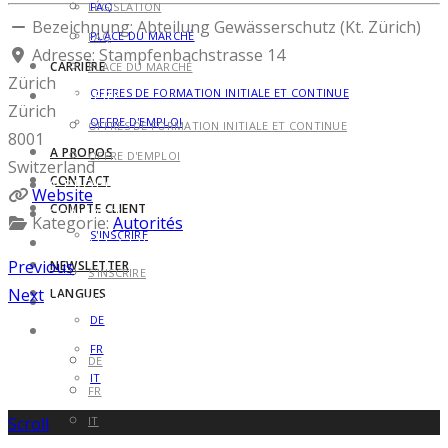
LÉGISLATION
FAQ
Bezeichnung:
Abteilung Gewässerschutz (Kt. Zürich)
PLACE DU MARCHÉ
FAQ
Adresse:
Stampfenbachstrasse 14
CARRIÈRE
PLACE DU MARCHÉ
Zürich
OFFRES DE FORMATION INITIALE ET CONTINUE
CARRIÈRE
Zürich
OFFRE D'EMPLOI
OFFRES DE FORMATION INITIALE ET CONTINUE
8001
A PROPOS
OFFRE D'EMPLOI
Switzerland
CONTACT
A PROPOS
Website
COMPTE CLIENT
CONTACT
Kategorie:
Autorités
S'INSCRIRE
COMPTE CLIENT
Previous
NEWSLETTER
S'INSCRIRE
Next
LANGUES
NEWSLETTER
DE
LANGUES
FR
DE
IT
FR
Scroll
IT